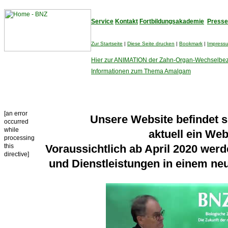
Service
Kontakt
Fortbildungsakademie
Presse
Zur Startseite
|
Diese Seite drucken
|
Bookmark
|
Impress
Hier zur ANIMATION der Zahn-Organ-Wechselbe
Informationen zum Thema Amalgam
[an error
Unsere Website befindet 
occurred
while
aktuell ein We
processing
this
Voraussichtlich ab April 2020 wer
directive]
und Dienstleistungen in einem n