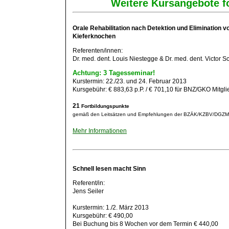
Weitere Kursangebote fo
Orale Rehabilitation nach Detektion und Elimination v
Kieferknochen
Referenten/innen:
Dr. med. dent. Louis Niestegge & Dr. med. dent. Victor S
Achtung: 3 Tagesseminar!
Kurstermin: 22./23. und 24. Februar 2013
Kursgebühr: € 883,63 p.P. / € 701,10 für BNZ/GKO Mitgli
21
Fortbildungspunkte
gemäß den Leitsätzen und Empfehlungen der BZÄK/KZBV/DGZ
Mehr Informationen
Schnell lesen macht Sinn
Referent/in:
Jens Seiler
Kurstermin: 1./2. März 2013
Kursgebühr: € 490,00
Bei Buchung bis 8 Wochen vor dem Termin € 440,00