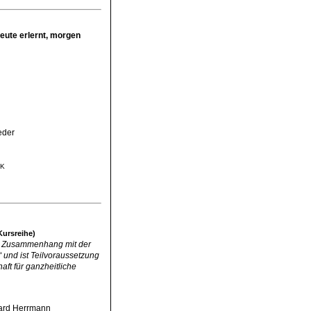
heute erlernt, morgen
eder
MK
 Kursreihe)
 im Zusammenhang mit der
 und ist Teilvoraussetzung
aft für ganzheitliche
hard Herrmann