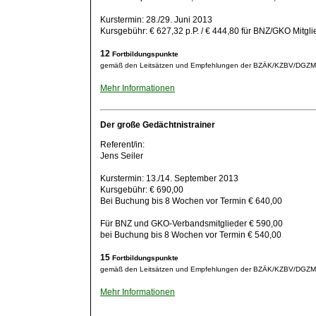
Kurstermin: 28./29. Juni 2013
Kursgebühr: € 627,32 p.P. / € 444,80 für BNZ/GKO Mitgli
12
Fortbildungspunkte
gemäß den Leitsätzen und Empfehlungen der BZÄK/KZBV/DGZ
Mehr Informationen
Der große Gedächtnistrainer
Referent/in:
Jens Seiler
Kurstermin: 13./14. September 2013
Kursgebühr: € 690,00
Bei Buchung bis 8 Wochen vor Termin € 640,00
Für BNZ und GKO-Verbandsmitglieder € 590,00
bei Buchung bis 8 Wochen vor Termin € 540,00
15
Fortbildungspunkte
gemäß den Leitsätzen und Empfehlungen der BZÄK/KZBV/DGZ
Mehr Informationen