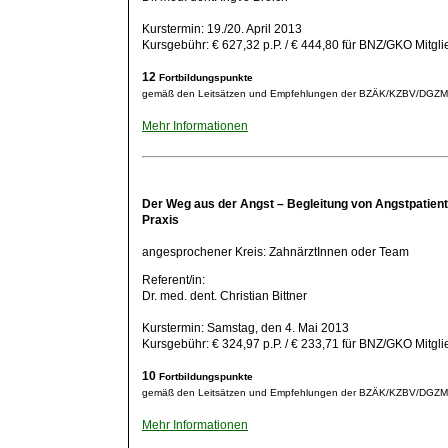
Kurstermin: 19./20. April 2013
Kursgebühr: € 627,32 p.P. / € 444,80 für BNZ/GKO Mitgli
12
Fortbildungspunkte
gemäß den Leitsätzen und Empfehlungen der BZÄK/KZBV/DGZ
Mehr Informationen
Der Weg aus der Angst – Begleitung von Angstpatiente
Praxis
angesprochener Kreis: ZahnärztInnen oder Team
Referent/in:
Dr. med. dent. Christian Bittner
Kurstermin: Samstag, den 4. Mai 2013
Kursgebühr: € 324,97 p.P. / € 233,71 für BNZ/GKO Mitgli
10
Fortbildungspunkte
gemäß den Leitsätzen und Empfehlungen der BZÄK/KZBV/DGZ
Mehr Informationen