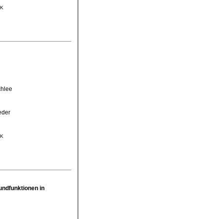
MK
chlee
eder
MK
undfunktionen in