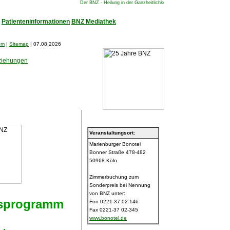
Patienteninformationen
BNZ Mediathek
um
|
Sitemap
| 07.08.2026
ziehungen
Veranstaltungsort:
Marienburger Bonotel
Bonner Straße 478-482
50968 Köln
Zimmerbuchung zum
Sonderpreis bei Nennung
von BNZ unter:
gsprogramm
Fon 0221-37 02-146
Fax 0221-37 02-345
www.bonotel.de