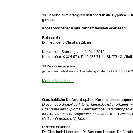
10 Schritte zum erfolgreichen Start in die Hypnose
– 
genutzt
angesprochener Kreis
Zahnärzte/innen oder Team
Referent/in:
Dr. med. dent. Christian Bittner
Kurstermin: Samstag, den 8. Juni 2013
Kursgebühr: € 324,97 p.P. / € 233,71 für BNZ/GKO Mitgli
10
Fortbildungspunkte
gemäß den Leitsätzen und Empfehlungen der BZÄK/KZBV/DGZ
Mehr Informationen
Ganzheitliche Kieferorthopädie Kurs I
(der dreiteiligen
Diese neue dreiteilige Intensivkursreihe ist anerkannt
Erlangung des Diploms „Ganzheitliche Kieferorthopädie“
für eine ordentliche Mitgliedschaft in der GKO - Gesellsch
Kieferorthopädie e.V., Köln.
Referenten/innen:
Dr. Christoph Herrmann; Dr. Susanne Kessen; Dr. Bern