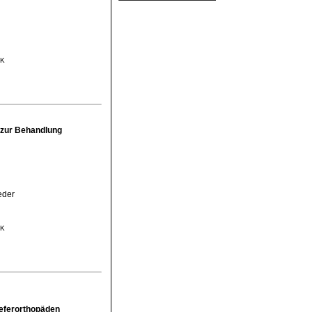
MK
 zur Behandlung
eder
MK
ieferorthopäden