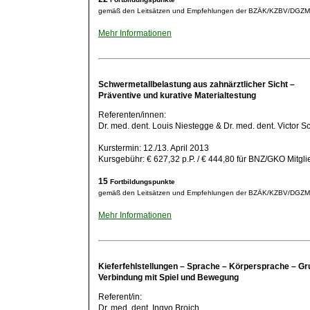
gemäß den Leitsätzen und Empfehlungen der BZÄK/KZBV/DGZ
Mehr Informationen
Schwermetallbelastung aus zahnärztlicher Sicht
–
Präventive und kurative Materialtestung
Referenten/innen:
Dr. med. dent. Louis Niestegge & Dr. med. dent. Victor S
Kurstermin: 12./13. April 2013
Kursgebühr: € 627,32 p.P. / € 444,80 für BNZ/GKO Mitgli
15
Fortbildungspunkte
gemäß den Leitsätzen und Empfehlungen der BZÄK/KZBV/DGZ
Mehr Informationen
Kieferfehlstellungen – Sprache – Körpersprache – Gr
Verbindung mit Spiel und Bewegung
Referent/in:
Dr. med. dent. Ingvo Broich