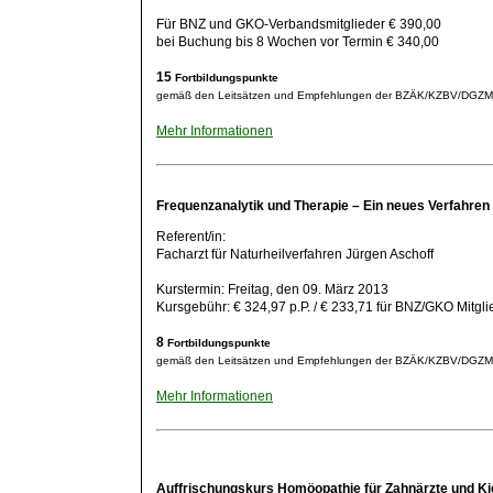
Für BNZ und GKO-Verbandsmitglieder € 390,00
bei Buchung bis 8 Wochen vor Termin € 340,00
15
Fortbildungspunkte
gemäß den Leitsätzen und Empfehlungen der BZÄK/KZBV/DGZ
Mehr Informationen
Frequenzanalytik und Therapie
–
Ein neues Verfahren
Referent/in:
Facharzt für Naturheilverfahren Jürgen Aschoff
Kurstermin: Freitag, den 09. März 2013
Kursgebühr: € 324,97 p.P. / € 233,71 für BNZ/GKO Mitgli
8
Fortbildungspunkte
gemäß den Leitsätzen und Empfehlungen der BZÄK/KZBV/DGZ
Mehr Informationen
Auffrischungskurs Homöopathie
für Zahnärzte und K