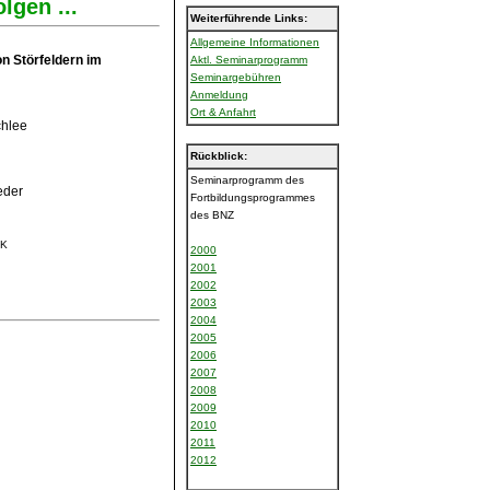
lgen ...
Weiterführende Links:
Allgemeine Informationen
on Störfeldern im
Aktl. Seminarprogramm
Seminargebühren
Anmeldung
Ort & Anfahrt
chlee
Rückblick:
Seminarprogramm des
eder
Fortbildungsprogrammes
des BNZ
MK
2000
2001
2002
2003
2004
2005
2006
2007
2008
2009
2010
2011
2012