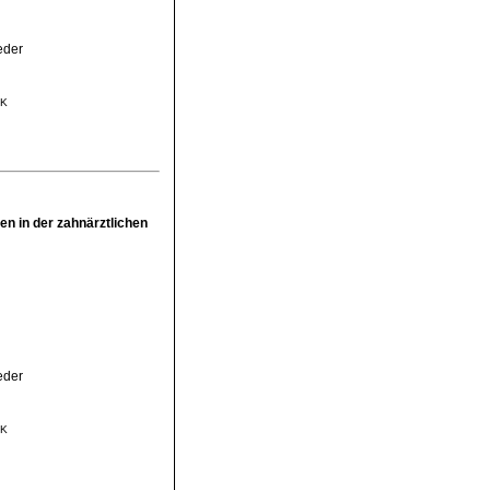
eder
MK
n in der zahnärztlichen
eder
MK