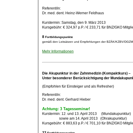
Referent/in:
Dr. med. dent. Heinz-Werner Feldhaus
Kurstermin: Samstag, den 9. März 2013
Kursgebühr: € 324,97 p.P. / € 233,71 für BNZ/GKO Mitgli
8
Fortbildungspunkte
gemäß den Leitsätzen und Empfehlungen der BZÄK/KZBV/DGZ
Mehr Informationen
Die Akupunktur in der Zahnmedizin (Kompaktkurs) –
Unter
besonderer Berücksichtigung der Mundakupun
(Empfohlen für Einsteiger und als Refresher)
Referent/in:
Dr. med. dent. Gerhard Hieber
Achtung: 3 Tagesseminar!
Kurstermin: 12. und 13. April 2013 (Mundakupunktur)
sowie am 14. April 2013 (Ohrakupunktur)
Kursgebühr: € 883,63 p.P. / € 701,10 für BNZ/GKO Mitgli
22
Fortbildungspunkte