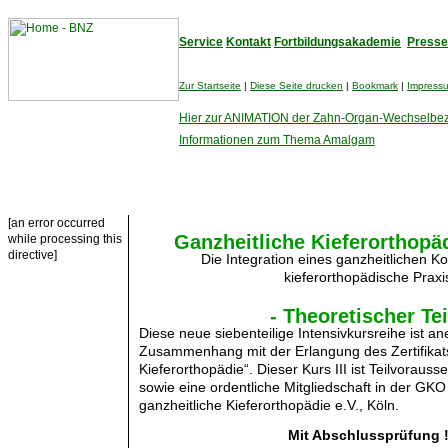
Service
Kontakt
Fortbildungsakademie
Presse
Zur Startseite
|
Diese Seite drucken
|
Bookmark
|
Impress
Hier zur ANIMATION der Zahn-Organ-Wechselbe
Informationen zum Thema Amalgam
[an error occurred
Ganzheitliche Kieferorthopäd
while processing this
directive]
Die Integration eines ganzheitlichen Ko
kieferorthopädische Praxi
- Theoretischer Tei
Diese neue siebenteilige Intensivkursreihe ist an
Zusammenhang mit der Erlangung des Zertifikats
Kieferorthopädie“. Dieser Kurs III ist Teilvorausse
sowie eine ordentliche Mitgliedschaft in der GKO 
ganzheitliche Kieferorthopädie e.V., Köln.
Mit Abschlussprüfung 