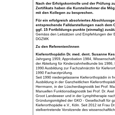
Nach der Erfolgskontrolle und der Prüfung z
Zertifikats haben die Kursteilnehmer die Mögl
mit den Kollegen zu besprechen.
Für ein erfolgreich absolviertes Abschlussg
entsprechende Falldarstellungen nach dem C
ggf. 15 Fortbildungs-punkte (einmalig) zusätz
Gemäss den Leitsätzen und Empfehlungen der
DGZMK
Zu den Referenten/innen
Kieferorthopädin Dr. med. dent. Susanne Ke
Jahrgang 1959, Approbation 1984, Wissenschaftli
der Abteilung für Kinderzahnheilkunde bis 1986,
1990 Ausbildung zur Fachzahnärztin für Kieferor
1990 Facharztprüfung.
Seit 1990 niedergelassene Kieferorthopädin in fr
Ausbildung in der Ganzheitlichen Kieferorthopädi
Herrmann, in der Lüscherdiagnostik bei Prof. Ma
Manuellen Funktionsdiagnostik bei Prof. Dr. Ax
Groot L
andeweer und in der Lymphtherapie nac
Gründungsmitglied der GKO - Gesellschaft für ga
Kieferorthopädie e.V., Köln. Seit 2012 ist Frau 
stellvertretende Vorsitzende des wissenschaftli