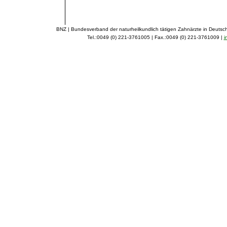
BNZ | Bundesverband der naturheilkundlich tätigen Zahnärzte in Deutsch
Tel.:0049 (0) 221-3761005 | Fax.:0049 (0) 221-3761009 |
i