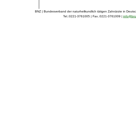
BNZ | Bundesverband der naturheilkundlich tätigen Zahnärzte in Deuts
Tel.:0221-3761005 | Fax.:0221-3761009 |
info@bn