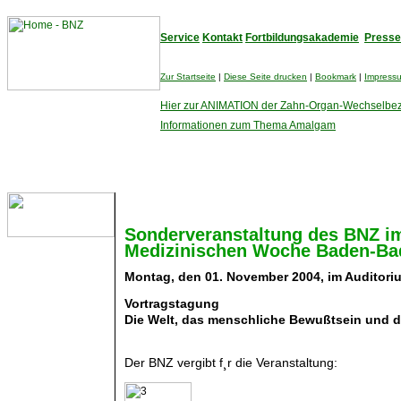
Service
Kontakt
Fortbildungsakademie
Presse
Zur Startseite
|
Diese Seite drucken
|
Bookmark
|
Impress
Hier zur ANIMATION der Zahn-Organ-Wechselbe
Informationen zum Thema Amalgam
Sonderveranstaltung des BNZ i
Medizinischen Woche Baden-Ba
ZAHNARZTSUCHE
Montag, den 01. November 2004, im Auditori
Vortragstagung
Die Welt, das menschliche Bewußtsein und d
SEMINARTERMINE
Der BNZ vergibt f¸r die Veranstaltung:
TAGUNGEN